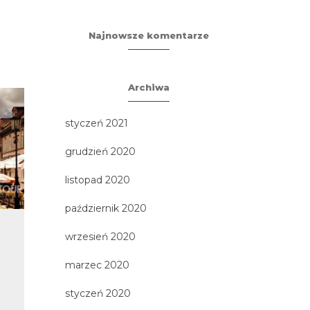
Najnowsze komentarze
Archiwa
styczeń 2021
grudzień 2020
listopad 2020
październik 2020
Gdynia
Słow
wrzesień 2020
Na
Gdynia miasto z „Morza i Marzeń”
marzec 2020
Słowiński
idealne miej
styczeń 2020
„ładowanie