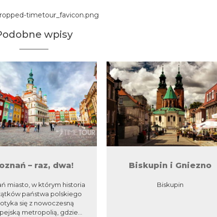
cropped-timetour_favicon.png
Podobne wpisy
oznań – raz, dwa!
Biskupin i Gniezno
ń miasto, w którym historia
Biskupin
ątków państwa polskiego
otyka się z nowoczesną
pejską metropolią, gdzie...