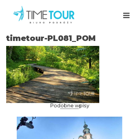
timetour-PL081_POM
Podobne wpisy