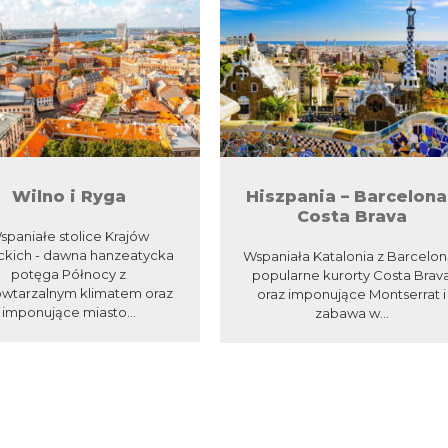
Wilno i Ryga
Hiszpania – Barcelona
Costa Brava
spaniałe stolice Krajów
ckich - dawna hanzeatycka
Wspaniała Katalonia z Barceloną
potęga Północy z
popularne kurorty Costa Brav
owtarzalnym klimatem oraz
oraz imponujące Montserrat i
imponujące miasto...
zabawa w...