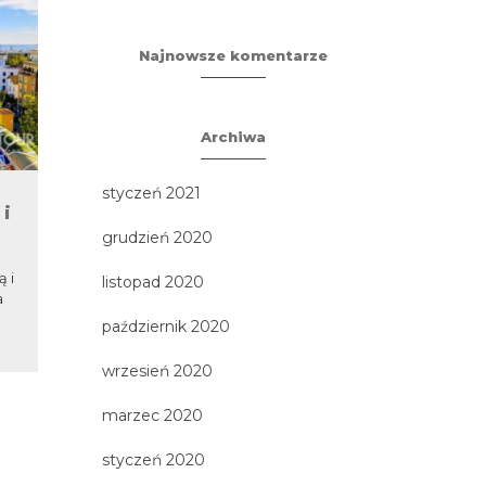
Najnowsze komentarze
Archiwa
styczeń 2021
 i
Górny Śląsk
Kal
grudzień 2020
3 największe atrakcje wycieczki: -
WYCIEC
kopalnia Guido w Zabrzu - Studio
NI
 i
listopad 2020
Filmów Rysunkowych w Bielsku-
a
Białej - Zabytkowa Kopalnia...
październik 2020
wrzesień 2020
marzec 2020
styczeń 2020