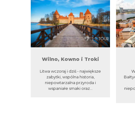
Wilno, Kowno i Troki
Litwa wczoraj i dziś - największe
W
zabytki, wspólna historia,
Bałty
niepowtarzalna przyroda i
wspaniałe smaki oraz...
niep