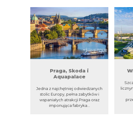
Praga, Skoda i
Wr
Aquapalace
Szcz
liczny
Jedna z najchętniej odwiedzanych
stolic Europy, pełna zabytków i
prz
wspaniałych atrakcji Praga oraz
imponująca fabryka...