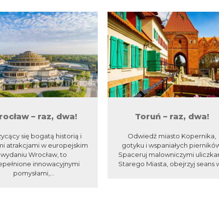
ocław – raz, dwa!
Toruń – raz, dwa!
ycący się bogatą historią i
Odwiedź miasto Kopernika,
mi atrakcjami w europejskim
gotyku i wspaniałych piernikó
wydaniu Wrocław, to
Spaceruj malowniczymi uliczka
epełnione innowacyjnymi
Starego Miasta, obejrzyj seans w
pomysłami,...