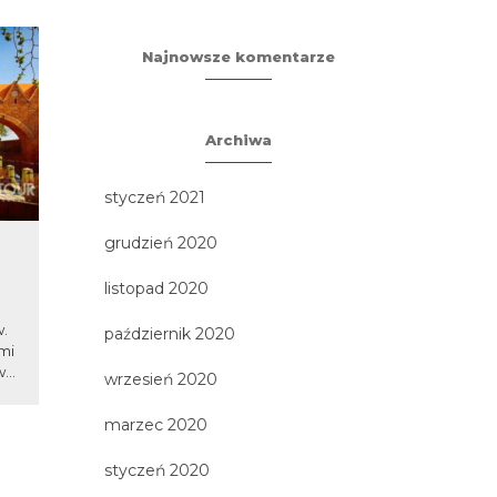
Najnowsze komentarze
Archiwa
styczeń 2021
grudzień 2020
Hel i Łeba
Berlil
Tropi
listopad 2020
Bez wątpienia Hel i Łeba to jedne
w.
z najchętniej odwiedzanych
Największe a
październik 2020
mi
miejsc nad polskim Bałtykiem -...
budowle Berl
...
wspaniała 
wrzesień 2020
oraz sz
marzec 2020
styczeń 2020