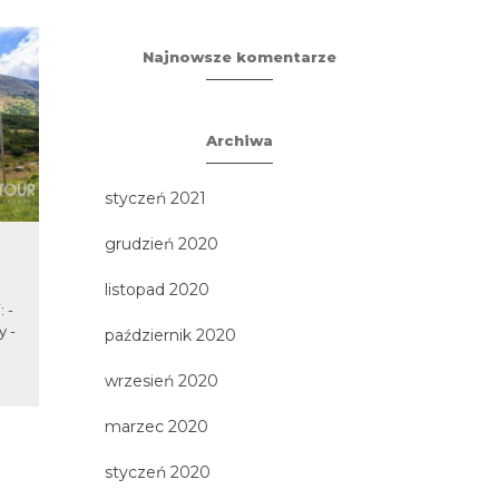
Najnowsze komentarze
Archiwa
styczeń 2021
grudzień 2020
Frombork i Elbląg
Biskup
listopad 2020
 -
Zobacz wspaniałe Wzgórze
y -
Katedralne, spaceruj śladami
październik 2020
Mikołaja Kopernika, odwiedź
Stare Miasto w Elblągu i popłyń...
wrzesień 2020
marzec 2020
styczeń 2020