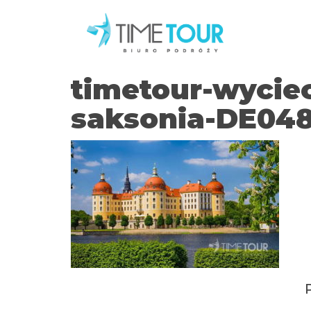
timetour-wycie
saksonia-DE04