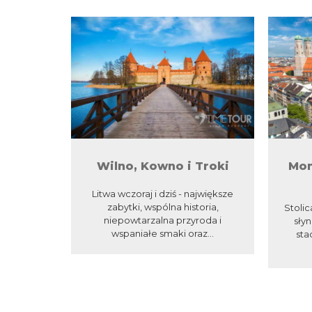
Wilno, Kowno i Troki
Mon
Litwa wczoraj i dziś - największe
zabytki, wspólna historia,
Stolic
niepowtarzalna przyroda i
sły
wspaniałe smaki oraz...
sta