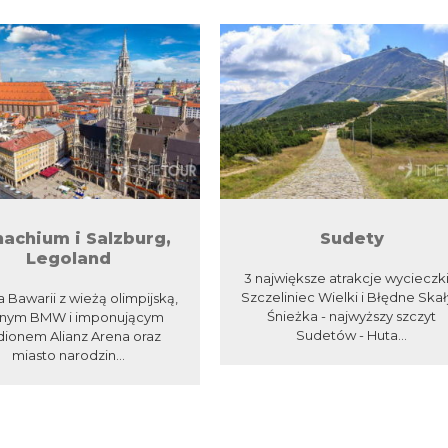
achium i Salzburg,
Sudety
Legoland
3 największe atrakcje wycieczki:
Szczeliniec Wielki i Błędne Skał
a Bawarii z wieżą olimpijską,
Śnieżka - najwyższy szczyt
nnym BMW i imponującym
Sudetów - Huta...
dionem Alianz Arena oraz
miasto narodzin...