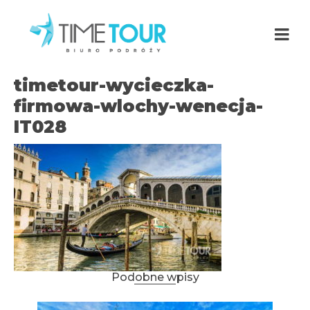
timetour-wycieczka-
firmowa-wlochy-wenecja-
IT028
Podobne wpisy