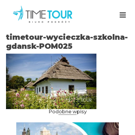
timetour-wycieczka-szkolna-
gdansk-POM025
Podobne wpisy