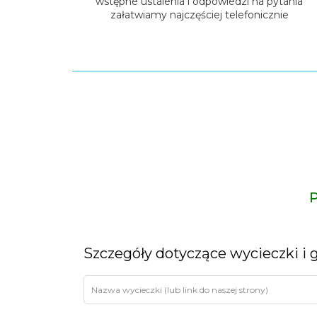
wstępne ustalenia i odpowiedzi na pytania
załatwiamy najczęściej telefonicznie
P
Leave
Szczegóły dotyczące wycieczki i 
this
field
blank