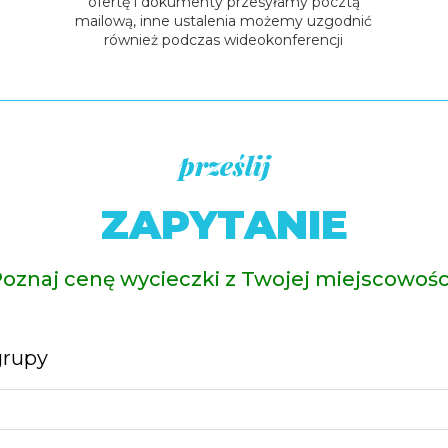
ofertę i dokumenty przesyłamy pocztą
mailową, inne ustalenia możemy uzgodnić
również podczas wideokonferencji
prześlij
ZAPYTANIE
oznaj cenę wycieczki z Twojej miejscowośc
grupy