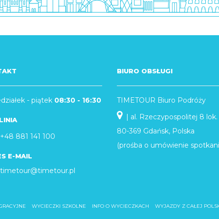
TAKT
BIURO OBSŁUGI
działek - piątek
08:30 - 16:30
TIMETOUR Biuro Podróży
| al. Rzeczypospolitej 8 lok. 
LINIA
80-369 Gdańsk, Polska
+48 881 141 100
(prośba o umówienie spotkani
S E-MAIL
timetour@timetour.pl
GRACYJNE
WYCIECZKI SZKOLNE
INFO O WYCIECZKACH
WYJAZDY Z CAŁEJ POLSK