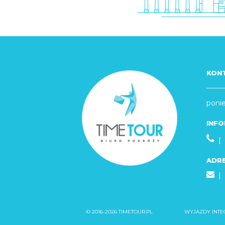
KON
ponie
INFO
| 
ADRE
|
© 2016-2026 TIMETOUR.PL
WYJAZDY INTE