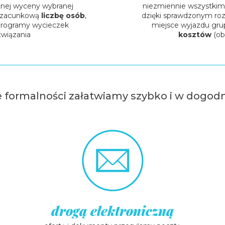
tnej wyceny wybranej
niezmiennie wszystkim 
szacunkową
liczbę osób
,
dzięki sprawdzonym ro
rogramy wycieczek
miejsce wyjazdu gru
związania
kosztów
(ob
 formalności załatwiamy szybko i w dogod
drogą elektroniczną