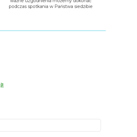
ważne uzgodnienia możemy dokonać
podczas spotkania w Państwa siedzibie
i!