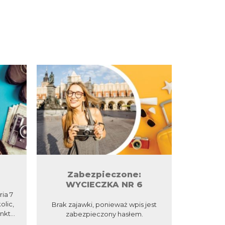
Zabezpieczone:
Za
WYCIECZKA NR 6
WY
ia 7
olic,
Brak zajawki, ponieważ wpis jest
Brak zaj
kt...
zabezpieczony hasłem.
zab