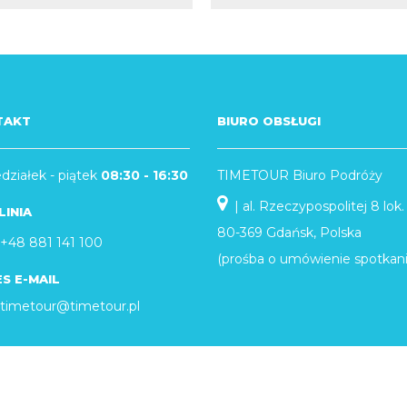
TAKT
BIURO OBSŁUGI
działek - piątek
08:30 - 16:30
TIMETOUR Biuro Podróży
| al. Rzeczypospolitej 8 lok. 
LINIA
80-369 Gdańsk, Polska
+48 881 141 100
(prośba o umówienie spotkani
S E-MAIL
timetour@timetour.pl
GRACYJNE
WYCIECZKI SZKOLNE
INFO O WYCIECZKACH
WYJAZDY Z CAŁEJ POLSK