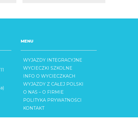
MENU
WYJAZDY INTEGRACYJNE
WYCIECZKI SZKOLNE
11
INFO O WYCIECZKACH
WYJAZDY Z CAŁEJ POLSKI
a)
O NAS – O FIRMIE
POLITYKA PRYWATNOŚCI
KONTAKT
I
O NAS – O FIRMIE
POLITYKA PRYWATNOŚCI
KONTAKT