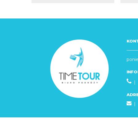
KON
ponie
INFO
| 
ADRE
|
© 2016-2026 TIMETOUR.PL
WYJAZDY INTE