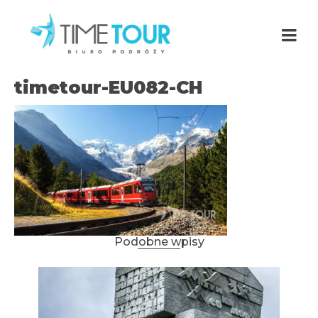
timetour-EU082-CH
Podobne wpisy