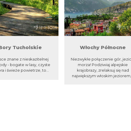
Bory Tucholskie
Włochy Północne
sce znane z nieskazitelnej
Niezwykłe połączenie gór, jezio
ody - bogate w lasy, czyste
morza! Podziwiaj alpejskie
ora i świeże powietrze, to...
krajobrazy, zrelaksuj się nad
największym włoskim jeziorem,.