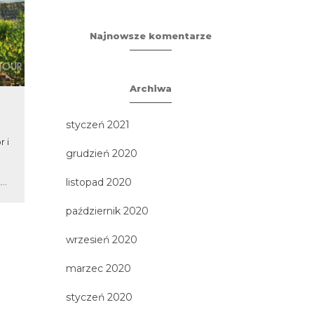
Najnowsze komentarze
Archiwa
Praga i Morawski Kras
Sandomi
styczeń 2021
r i
Największe atrakcje Republiki
3 największe 
grudzień 2020
Czeskiej na jednej wycieczce!
Stare Mias
Złota Praga z Hradczanami i
Kazimierz Dol
..
Mostem Karola, spektakularne...
- Św
listopad 2020
październik 2020
wrzesień 2020
marzec 2020
styczeń 2020