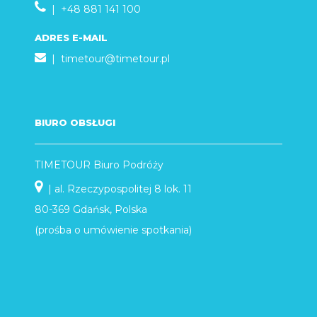
| +48 881 141 100
ADRES E-MAIL
|
timetour@timetour.pl
BIURO OBSŁUGI
TIMETOUR Biuro Podróży
| al. Rzeczypospolitej 8 lok. 11
80-369 Gdańsk, Polska
(prośba o umówienie spotkania)