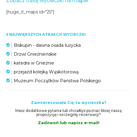
Zobacz trasę wycieczki na mapie
[huge_it_maps id="25"]
5 NAJWIĘKSZYCH ATRAKCJI WYCIECZKI
|
Biskupin - dawna osada łużycka
|
Drzwi Gnieźnieńskie
|
katedra w Gnieźnie
|
przejazd kolejką Wąskotorową
|
Muzeum Początków Państwa Polskiego
Zainteresowała Cię ta wycieczka?
Masz dodatkowe pytania lub chciałbyś poznać bliżej naszą
propozycję i szczegóły rezerwacji?
Zadzwoń lub napisz e-mail!