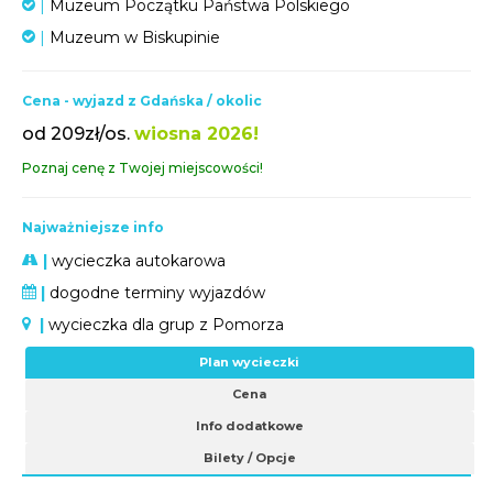
|
Muzeum Początku Państwa Polskiego
|
Muzeum w Biskupinie
Cena - wyjazd z Gdańska / okolic
od 209zł/os.
wiosna 2026!
Poznaj cenę z Twojej miejscowości!
Najważniejsze info
|
wycieczka autokarowa
|
dogodne terminy wyjazdów
|
wycieczka dla grup z Pomorza
Plan wycieczki
Cena
Info dodatkowe
Bilety / Opcje