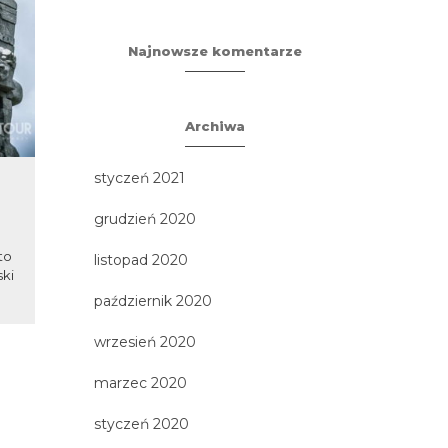
Najnowsze komentarze
Archiwa
styczeń 2021
Zabezpieczone:
Kotlina K
WYCIECZKA NR 2
grudzień 2020
3 największe 
Twierdza Kł
to
Brak zajawki, ponieważ wpis jest
listopad 2020
Złota - Most 
ski
zabezpieczony hasłem.
październik 2020
wrzesień 2020
marzec 2020
styczeń 2020