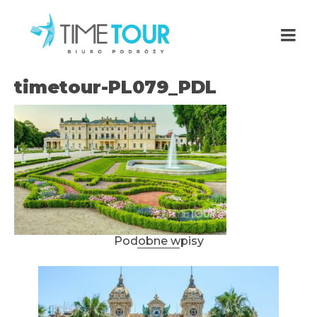
timetour-PL079_PDL
Podobne wpisy