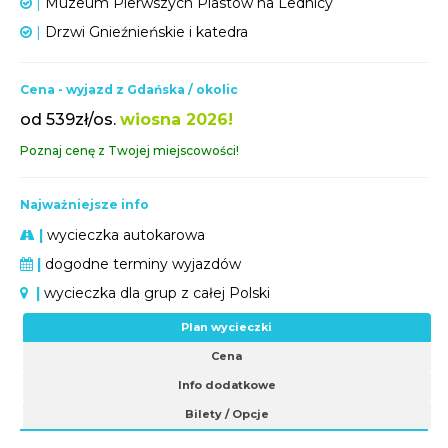
|
Muzeum Pierwszych Piastów na Lednicy
|
Drzwi Gnieźnieńskie i katedra
Cena - wyjazd z Gdańska / okolic
od 539zł/os.
wiosna 2026!
Poznaj cenę z Twojej miejscowości!
Najważniejsze info
|
wycieczka autokarowa
|
dogodne terminy wyjazdów
|
wycieczka dla grup z całej Polski
Plan wycieczki
Cena
Info dodatkowe
Bilety / Opcje