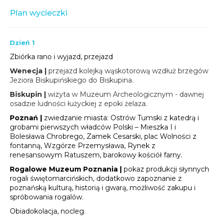
Plan wycieczki
Dzień 1
Zbiórka rano i wyjazd, przejazd
Wenecja |
przejazd kolejką wąskotorową wzdłuż brzegów
Jeziora Biskupińskiego do Biskupina.
Biskupin |
wizyta w Muzeum Archeologicznym - dawnej
osadzie ludności łużyckiej z epoki żelaza.
Poznań |
zwiedzanie miasta: Ostrów Tumski z katedrą i
grobami pierwszych władców Polski – Mieszka I i
Bolesława Chrobrego, Zamek Cesarski, plac Wolności z
fontanną, Wzgórze Przemysława, Rynek z
renesansowym Ratuszem, barokowy kościół farny.
Rogalowe Muzeum Poznania |
pokaz produkcji słynnych
rogali świętomarcińskich, dodatkowo zapoznanie z
poznańską kulturą, historią i gwarą, możliwość zakupu i
spróbowania rogalów.
Obiadokolacja, nocleg.