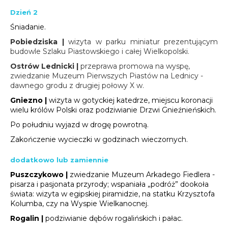
Dzień 2
Śniadanie.
Pobiedziska |
wizyta w parku miniatur prezentującym
budowle Szlaku Piastowskiego i całej Wielkopolski.
Ostrów Lednicki |
przeprawa promowa na wyspę,
zwiedzanie Muzeum Pierwszych Piastów na Lednicy -
dawnego grodu z drugiej połowy X w.
Gniezno |
wizyta w gotyckiej katedrze, miejscu koronacji
wielu królów Polski oraz podziwianie Drzwi Gnieźnieńskich.
Po południu wyjazd w drogę powrotną.
Zakończenie wycieczki w godzinach wieczornych.
dodatkowo lub zamiennie
Puszczykowo |
zwiedzanie Muzeum Arkadego Fiedlera -
pisarza i pasjonata przyrody; wspaniała „podróż” dookoła
świata: wizyta w egipskiej piramidzie, na statku Krzysztofa
Kolumba, czy na Wyspie Wielkanocnej.
Rogalin |
podziwianie dębów rogalińskich i pałac.