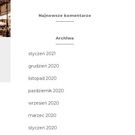
Najnowsze komentarze
Archiwa
Drezno – raz, dwa!
Za
styczeń 2021
Ene
Największe miasto i stolica
grudzień 2020
Saksonii ze swoimi wspaniałymi
3 największe 
barokowymi zabytkami nad Łabą
Zakopane - n
oraz słynna na...
listopad 2020
kurort - Ta
wyciecz
październik 2020
wrzesień 2020
marzec 2020
styczeń 2020