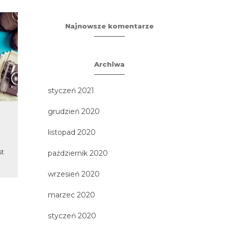
Najnowsze komentarze
Archiwa
styczeń 2021
grudzień 2020
Zabezpieczone:
Paryż i
WYCIECZKA NR 2
listopad 2020
3 największe 
Notre Dame
st
Brak zajawki, ponieważ wpis jest
październik 2020
symbole Paryż
zabezpieczony hasłem.
wrzesień 2020
marzec 2020
styczeń 2020