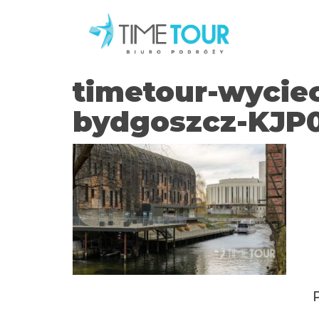
timetour-wycie
bydgoszcz-KJP