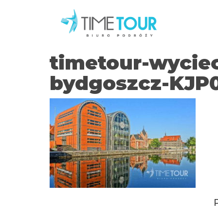
timetour-wycie
bydgoszcz-KJP