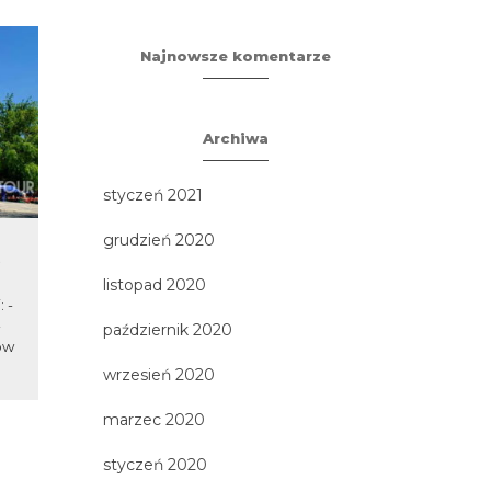
Najnowsze komentarze
Archiwa
styczeń 2021
grudzień 2020
e
Bory Tucholskie
Tallin, 
p
listopad 2020
 -
Miejsce znane z nieskazitelnej
-
przyrody - bogate w lasy, czyste
Imponujące
październik 2020
tów
jeziora i świeże powietrze, to...
nowoczes
metropolie 
wrzesień 2020
wspaniał
poł
marzec 2020
styczeń 2020