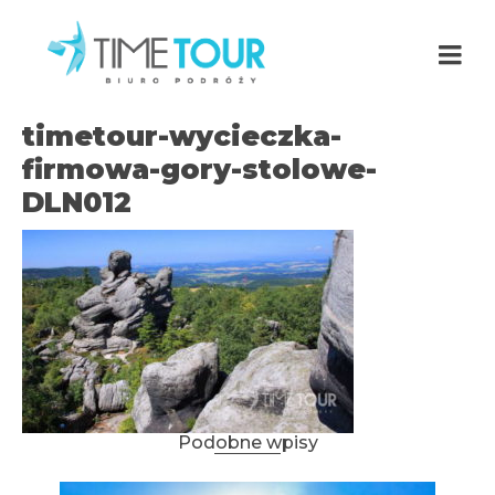
timetour-wycieczka-
firmowa-gory-stolowe-
DLN012
Podobne wpisy