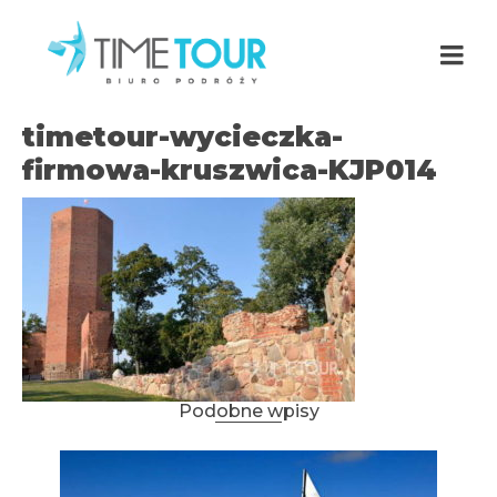
timetour-wycieczka-
firmowa-kruszwica-KJP014
Podobne wpisy