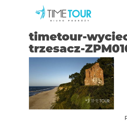
timetour-wycie
trzesacz-ZPM01