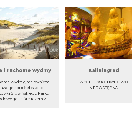
a i ruchome wydmy
Kaliningrad
home wydmy, malownicza
WYCIECZKA CHWILOWO
laża i jezioro Łebsko to
NIEDOSTĘPNA
tówki Słowińskiego Parku
dowego, które razem z...