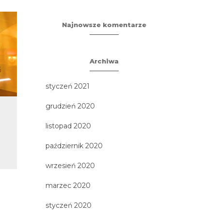
Najnowsze komentarze
Archiwa
styczeń 2021
grudzień 2020
Gdańsk – Droga do
Pozna
Wolności
W
listopad 2020
Droga do Wolności w Gdańsku to
3 największe 
październik 2020
podróż z najnowszą historią Polski
Rogalowe M
od wybuchu wojny na...
Zwinger - pe
wrzesień 2020
Obrazów 
marzec 2020
styczeń 2020