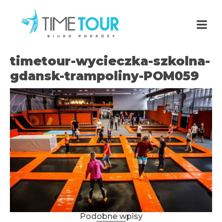
timetour-wycieczka-szkolna-
gdansk-trampoliny-POM059
Podobne wpisy