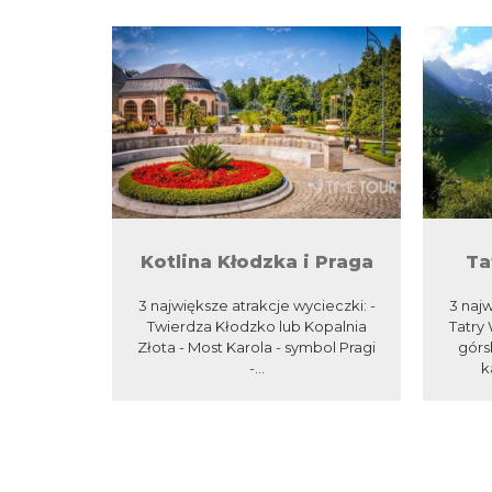
Kotlina Kłodzka i Praga
Ta
3 największe atrakcje wycieczki: -
3 najw
Twierdza Kłodzko lub Kopalnia
Tatry
Złota - Most Karola - symbol Pragi
górs
-...
k