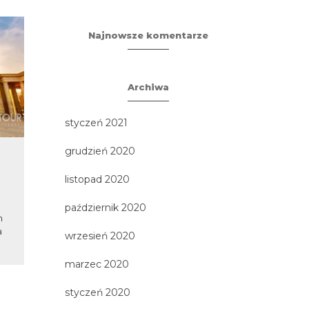
Najnowsze komentarze
Archiwa
styczeń 2021
grudzień 2020
Wrocław – raz, dwa!
Zamoś
Sa
listopad 2020
Szczycący się bogatą historią i
licznymi atrakcjami w europejskim
3 największe 
październik 2020
h
wydaniu Wrocław, to
Zamość -
a
przepełnione innowacyjnymi
(UNESCO) - Z
wrzesień 2020
pomysłami,...
w L
marzec 2020
styczeń 2020