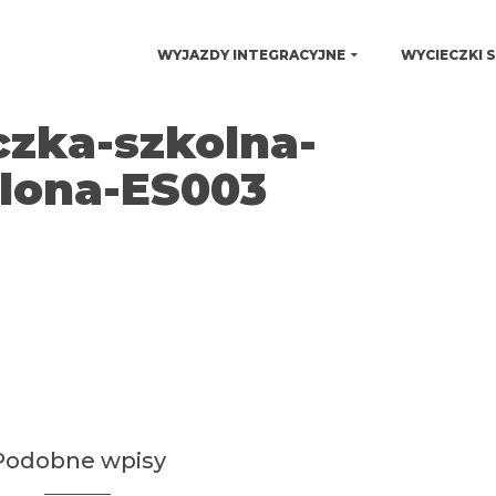
WYJAZDY INTEGRACYJNE
WYCIECZKI 
czka-szkolna-
elona-ES003
Podobne wpisy