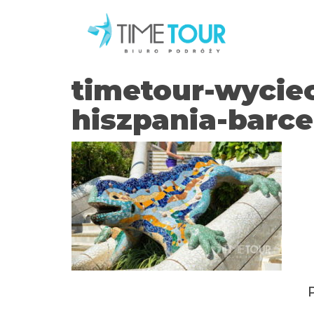
timetour-wycie
hiszpania-barc