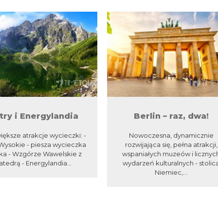
try i Energylandia
Berlin – raz, dwa!
iększe atrakcje wycieczki: -
Nowoczesna, dynamicznie
 Wysokie - piesza wycieczka
rozwijająca się, pełna atrakcji,
ka - Wzgórze Wawelskie z
wspaniałych muzeów i licznyc
atedrą - Energylandia...
wydarzeń kulturalnych - stolic
Niemiec,...