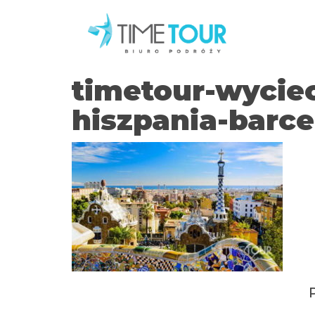
timetour-wycie
hiszpania-barc