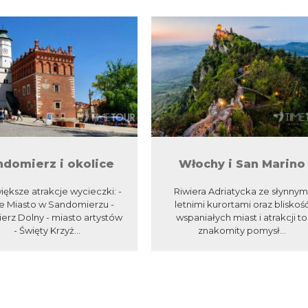
ndomierz i okolice
Włochy i San Marino
iększe atrakcje wycieczki: -
Riwiera Adriatycka ze słynnym
e Miasto w Sandomierzu -
letnimi kurortami oraz bliskoś
erz Dolny - miasto artystów
wspaniałych miast i atrakcji to
- Święty Krzyż...
znakomity pomysł...