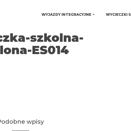
WYJAZDY INTEGRACYJNE
WYCIECZKI 
czka-szkolna-
elona-ES014
Podobne wpisy