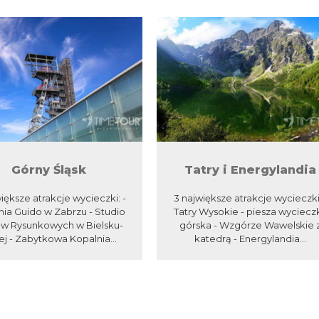
Górny Śląsk
Tatry i Energylandia
iększe atrakcje wycieczki: -
3 największe atrakcje wycieczki:
nia Guido w Zabrzu - Studio
Tatry Wysokie - piesza wyciecz
ów Rysunkowych w Bielsku-
górska - Wzgórze Wawelskie 
ej - Zabytkowa Kopalnia...
katedrą - Energylandia...