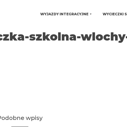
WYJAZDY INTEGRACYJNE
WYCIECZKI 
czka-szkolna-wlochy
Podobne wpisy