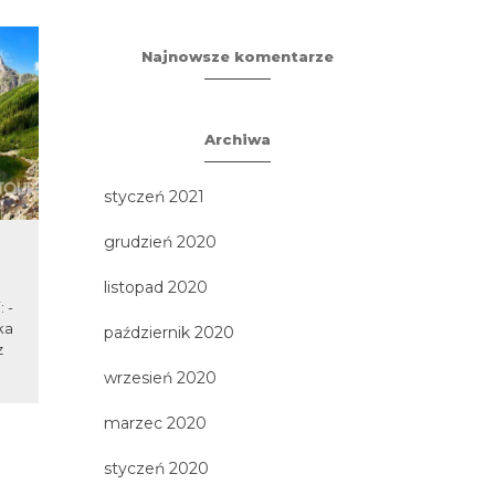
Najnowsze komentarze
Archiwa
styczeń 2021
grudzień 2020
Frombork i Elbląg
G
listopad 2020
 -
Zobacz wspaniałe Wzgórze
Hel i Półwyse
ka
Katedralne, spaceruj śladami
miejsce na 
październik 2020
z
Mikołaja Kopernika, odwiedź
Pomorza - w
Stare Miasto w Elblągu i popłyń...
wrzesień 2020
marzec 2020
styczeń 2020