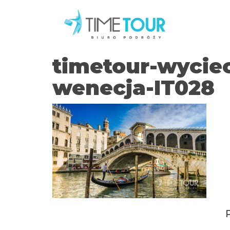
timetour-wycie
wenecja-IT028