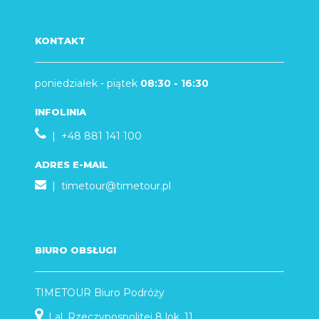
KONTAKT
poniedziałek - piątek
08:30 - 16:30
INFOLINIA
| +48 881 141 100
ADRES E-MAIL
|
timetour@timetour.pl
BIURO OBSŁUGI
TIMETOUR Biuro Podróży
| al. Rzeczypospolitej 8 lok. 11