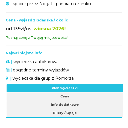
|
spacer przez Nogat - panorama zamku
Cena - wyjazd z Gdańska / okolic
od 139zł/os.
wiosna 2026!
Poznaj cenę z Twojej miejscowości!
Najważniejsze info
|
wycieczka autokarowa
|
dogodne terminy wyjazdów
|
wycieczka dla grup z Pomorza
Plan wycieczki
Cena
Info dodatkowe
Bilety / Opcje