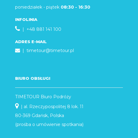
poniedziałek - piątek
08:30 - 16:30
INFOLINIA
| +48 881 141 100
ADRES E-MAIL
|
timetour@timetour.pl
BIURO OBSŁUGI
TIMETOUR Biuro Podróży
| al. Rzeczypospolitej 8 lok. 11
80-369 Gdańsk, Polska
(prośba o umówienie spotkania)