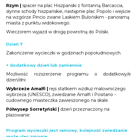
Rzym |
spacer na plac Hiszpański z fontanną Barcaccia,
słynne schody hiszpańskie, następnie plac Popolo i wejście
na wzgórze Pincio zwane Laskiem Bulońskim - panoramą
miasta z punktu widokowego.
Wieczorem wyjazd w drogę powrotną do Polski.
Dzień 7
Zakończenie wycieczki w godzinach popołudniowych.
+ dodatkowy dzień lub zamiennie
Możliwość rozszerzenie programu o dodatkowy/e
dzień/dni:
Wybrzeże Amalfi |
rejs statkiem wzdłuż malowniczego
wybrzeża (UNESCO), zwiedzanie Amalfi i Positano -
cudownego miasteczka zawieszonego na skale
.
Półwysep Sorretyński |
dzień przeznaczony na
plażowanie
Program wycieczki jest ramowy, kolejność zwiedzanie
może ulec zmianie.