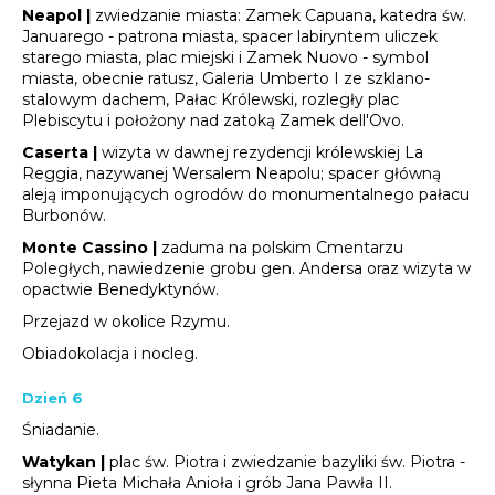
Neapol |
zwiedzanie miasta: Zamek Capuana, katedra św.
Januarego - patrona miasta, spacer labiryntem uliczek
starego miasta, plac miejski i Zamek Nuovo - symbol
miasta, obecnie ratusz, Galeria Umberto I ze szklano-
stalowym dachem, Pałac Królewski, rozległy plac
Plebiscytu i położony nad zatoką Zamek dell'Ovo.
Caserta |
wizyta w dawnej rezydencji królewskiej La
Reggia, nazywanej Wersalem Neapolu; spacer główną
aleją imponujących ogrodów do monumentalnego pałacu
Burbonów.
Monte Cassino |
zaduma na polskim Cmentarzu
Poległych, nawiedzenie grobu gen. Andersa oraz wizyta w
opactwie Benedyktynów.
Przejazd w okolice Rzymu.
Obiadokolacja i nocleg.
Dzień 6
Śniadanie.
Watykan |
plac św. Piotra i zwiedzanie bazyliki św. Piotra -
słynna Pieta Michała Anioła i grób Jana Pawła II.