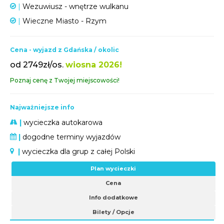
|
Wezuwiusz - wnętrze wulkanu
|
Wieczne Miasto - Rzym
Cena - wyjazd z Gdańska / okolic
od 2749zł/os.
wiosna 2026!
Poznaj cenę z Twojej miejscowości!
Najważniejsze info
|
wycieczka autokarowa
|
dogodne terminy wyjazdów
|
wycieczka dla grup z całej Polski
Plan wycieczki
Cena
Info dodatkowe
Bilety / Opcje