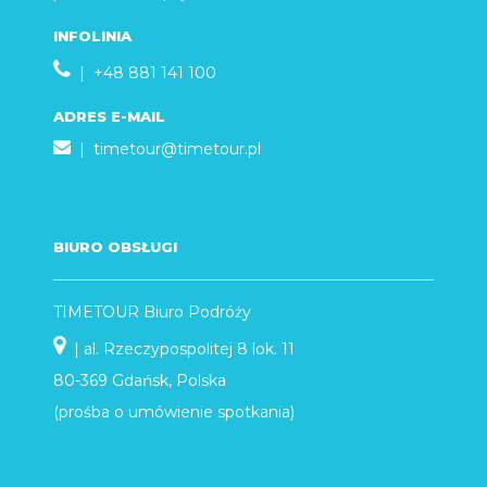
INFOLINIA
| +48 881 141 100
ADRES E-MAIL
|
timetour@timetour.pl
BIURO OBSŁUGI
TIMETOUR Biuro Podróży
| al. Rzeczypospolitej 8 lok. 11
80-369 Gdańsk, Polska
(prośba o umówienie spotkania)