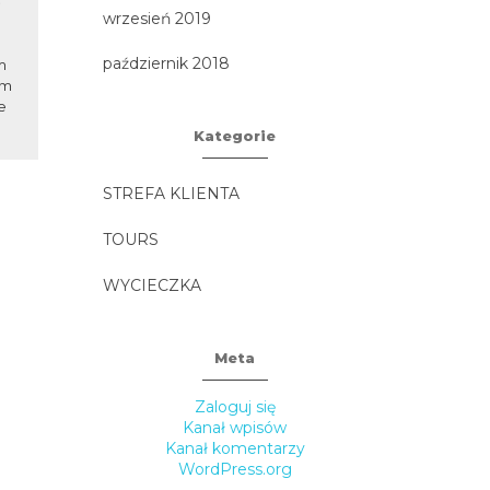
wrzesień 2019
Sa
Największe obecnie miasto Unii
październik 2018
Europejskiej, nowoczesny
m
3 największe 
kosmopolitarny Berlin, w
em
Zamość -
połączeniu ze wspaniałymi
e
(UNESCO) - Z
pałacami oraz imponującą...
w L
Kategorie
STREFA KLIENTA
TOURS
WYCIECZKA
Meta
Zaloguj się
Kanał wpisów
Kanał komentarzy
WordPress.org