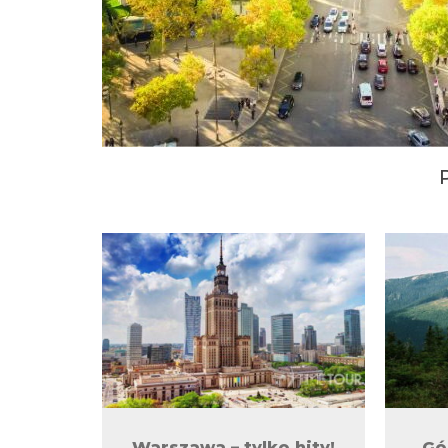
Warszawa – tylko hity!
Gó