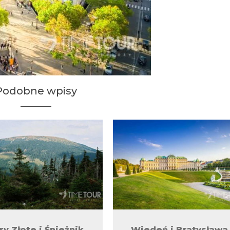
Podobne wpisy
ry Złote i Śnieżnik
Wiedeń i Bratysława