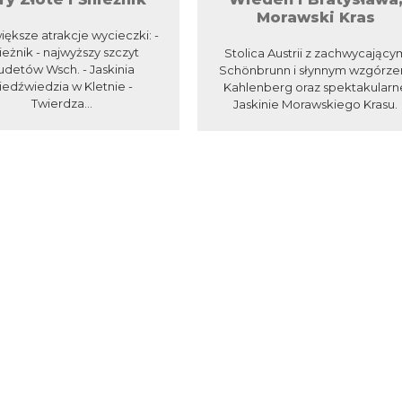
Morawski Kras
iększe atrakcje wycieczki: -
ieżnik - najwyższy szczyt
Stolica Austrii z zachwycający
udetów Wsch. - Jaskinia
Schönbrunn i słynnym wzgórz
iedźwiedzia w Kletnie -
Kahlenberg oraz spektakularn
Twierdza...
Jaskinie Morawskiego Krasu.