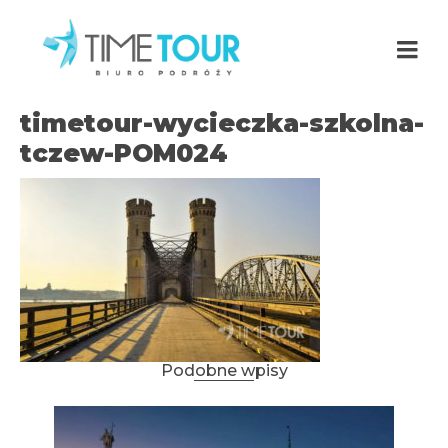
timetour-wycieczka-szkolna-
tczew-POM024
Podobne wpisy