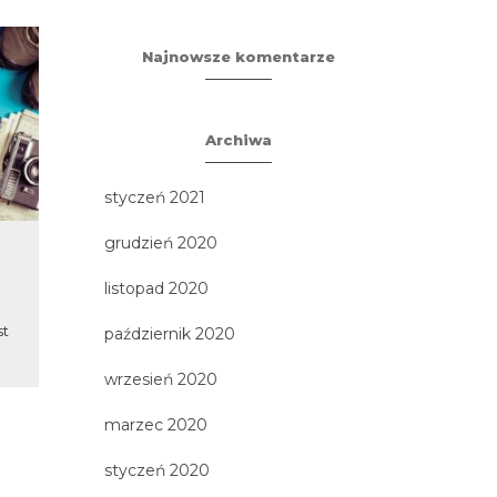
Najnowsze komentarze
Archiwa
styczeń 2021
grudzień 2020
Zabezpieczone:
Mazury
WYCIECZKA NR 1
listopad 2020
3 największe 
Pola Bitwy
st
Brak zajawki, ponieważ wpis jest
październik 2020
Wilczy Szan
zabezpieczony hasłem.
Hitle
wrzesień 2020
marzec 2020
styczeń 2020