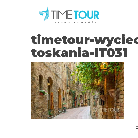
timetour-wycie
toskania-IT031