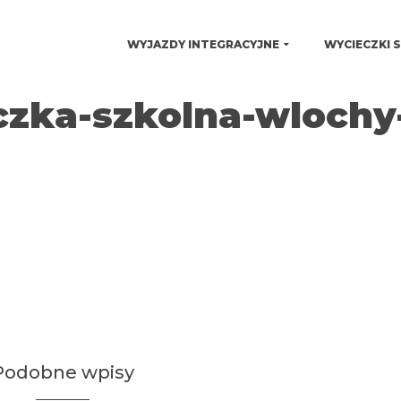
WYJAZDY INTEGRACYJNE
WYCIECZKI 
czka-szkolna-wlochy
Podobne wpisy